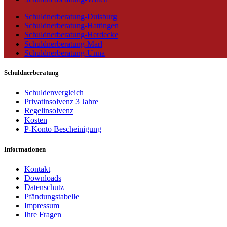
Schuldnerberatung-Duisburg
Schuldnerberatung-Hattingen
Schuldnerberatung-Herdecke
Schuldnerberatung-Marl
Schuldnerberatung-Unna
Schuldnerberatung
Schuldenvergleich
Privatinsolvenz 3 Jahre
Regelinsolvenz
Kosten
P-Konto Bescheinigung
Informationen
Kontakt
Downloads
Datenschutz
Pfändungstabelle
Impressum
Ihre Fragen