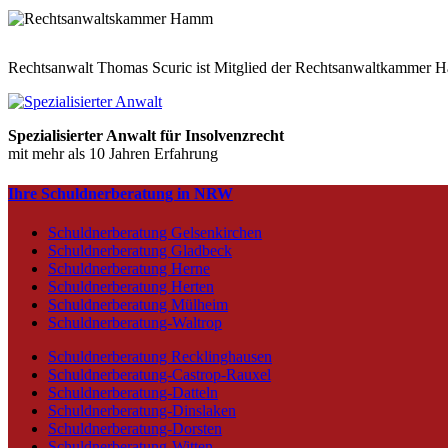
Rechtsanwalt Thomas Scuric ist Mitglied der Rechtsanwaltkammer 
Spezialisierter Anwalt für Insolvenzrecht
mit mehr als 10 Jahren Erfahrung
Ihre Schuldnerberatung in NRW
Schuldnerberatung Gelsenkirchen
Schuldnerberatung Gladbeck
Schuldnerberatung Herne
Schuldnerberatung Herten
Schuldnerberatung Mülheim
Schuldnerberatung-Waltrop
Schuldnerberatung Recklinghausen
Schuldnerberatung-Castrop-Rauxel
Schuldnerberatung-Datteln
Schuldnerberatung-Dinslaken
Schuldnerberatung-Dorsten
Schuldnerberatung-Witten