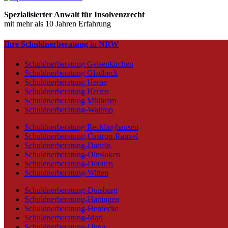
Spezialisierter Anwalt für Insolvenzrecht
mit mehr als 10 Jahren Erfahrung
Ihre Schuldnerberatung in NRW
Schuldnerberatung Gelsenkirchen
Schuldnerberatung Gladbeck
Schuldnerberatung Herne
Schuldnerberatung Herten
Schuldnerberatung Mülheim
Schuldnerberatung-Waltrop
Schuldnerberatung Recklinghausen
Schuldnerberatung-Castrop-Rauxel
Schuldnerberatung-Datteln
Schuldnerberatung-Dinslaken
Schuldnerberatung-Dorsten
Schuldnerberatung-Witten
Schuldnerberatung-Duisburg
Schuldnerberatung-Hattingen
Schuldnerberatung-Herdecke
Schuldnerberatung-Marl
Schuldnerberatung-Unna