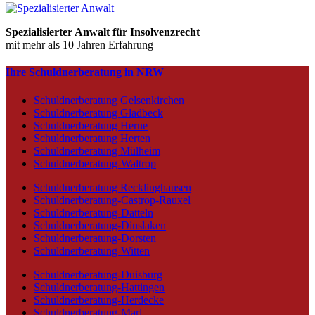
Spezialisierter Anwalt für Insolvenzrecht
mit mehr als 10 Jahren Erfahrung
Ihre Schuldnerberatung in NRW
Schuldnerberatung Gelsenkirchen
Schuldnerberatung Gladbeck
Schuldnerberatung Herne
Schuldnerberatung Herten
Schuldnerberatung Mülheim
Schuldnerberatung-Waltrop
Schuldnerberatung Recklinghausen
Schuldnerberatung-Castrop-Rauxel
Schuldnerberatung-Datteln
Schuldnerberatung-Dinslaken
Schuldnerberatung-Dorsten
Schuldnerberatung-Witten
Schuldnerberatung-Duisburg
Schuldnerberatung-Hattingen
Schuldnerberatung-Herdecke
Schuldnerberatung-Marl