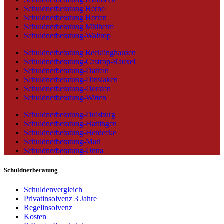
Schuldnerberatung Herne
Schuldnerberatung Herten
Schuldnerberatung Mülheim
Schuldnerberatung-Waltrop
Schuldnerberatung Recklinghausen
Schuldnerberatung-Castrop-Rauxel
Schuldnerberatung-Datteln
Schuldnerberatung-Dinslaken
Schuldnerberatung-Dorsten
Schuldnerberatung-Witten
Schuldnerberatung-Duisburg
Schuldnerberatung-Hattingen
Schuldnerberatung-Herdecke
Schuldnerberatung-Marl
Schuldnerberatung-Unna
Schuldnerberatung
Schuldenvergleich
Privatinsolvenz 3 Jahre
Regelinsolvenz
Kosten