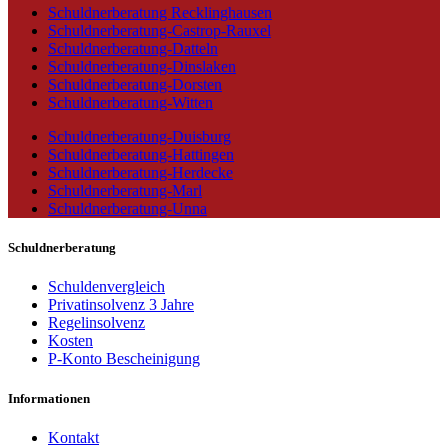
Schuldnerberatung Recklinghausen
Schuldnerberatung-Castrop-Rauxel
Schuldnerberatung-Datteln
Schuldnerberatung-Dinslaken
Schuldnerberatung-Dorsten
Schuldnerberatung-Witten
Schuldnerberatung-Duisburg
Schuldnerberatung-Hattingen
Schuldnerberatung-Herdecke
Schuldnerberatung-Marl
Schuldnerberatung-Unna
Schuldnerberatung
Schuldenvergleich
Privatinsolvenz 3 Jahre
Regelinsolvenz
Kosten
P-Konto Bescheinigung
Informationen
Kontakt