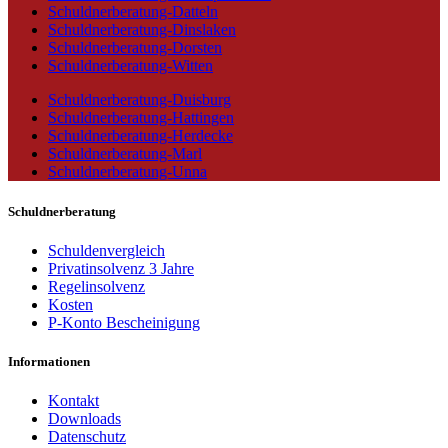
Schuldnerberatung-Datteln
Schuldnerberatung-Dinslaken
Schuldnerberatung-Dorsten
Schuldnerberatung-Witten
Schuldnerberatung-Duisburg
Schuldnerberatung-Hattingen
Schuldnerberatung-Herdecke
Schuldnerberatung-Marl
Schuldnerberatung-Unna
Schuldnerberatung
Schuldenvergleich
Privatinsolvenz 3 Jahre
Regelinsolvenz
Kosten
P-Konto Bescheinigung
Informationen
Kontakt
Downloads
Datenschutz